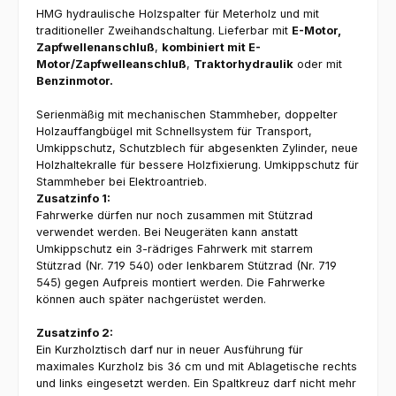
HMG hydraulische Holzspalter für Meterholz und mit
traditioneller Zweihandschaltung. Lieferbar mit
E-Motor,
Zapfwellenanschluß
,
kombiniert mit E-
Motor/Zapfwelleanschluß
,
Traktorhydraulik
oder mit
Benzinmotor.
Serienmäßig mit mechanischen Stammheber, doppelter
Holzauffangbügel mit Schnellsystem für Transport,
Umkippschutz, Schutzblech für abgesenkten Zylinder, neue
Holzhaltekralle für bessere Holzfixierung. Umkippschutz für
Stammheber bei Elektroantrieb.
Zusatzinfo 1:
Fahrwerke dürfen nur noch zusammen mit Stützrad
verwendet werden. Bei Neugeräten kann anstatt
Umkippschutz ein 3-rädriges Fahrwerk mit starrem
Stützrad (Nr. 719 540) oder lenkbarem Stützrad (Nr. 719
545) gegen Aufpreis montiert werden. Die Fahrwerke
können auch später nachgerüstet werden.
Zusatzinfo 2:
Ein Kurzholztisch darf nur in neuer Ausführung für
maximales Kurzholz bis 36 cm und mit Ablagetische rechts
und links eingesetzt werden. Ein Spaltkreuz darf nicht mehr