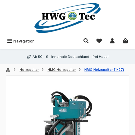
Zum Hauptinhalt springen
Du hast 0 Produk
Navigation
Ab 50,- € - innerhalb Deutschland - frei Haus!
Holzspalter
HMG Holzspalter
HMG Holzspalter 11-27t