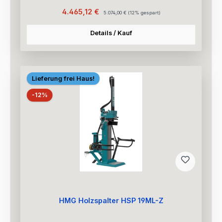
Verkaufspreis:
Regulärer Preis:
4.465,12 €
5.074,00 €
(12% gespart)
Details / Kauf
Lieferung frei Haus!
Rabatt
-12%
HMG Holzspalter HSP 19ML-Z