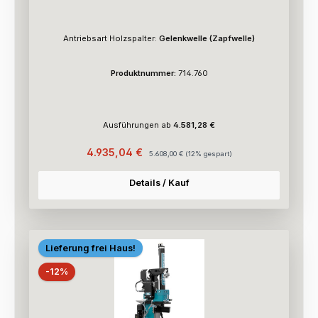
Antriebsart Holzspalter:
Gelenkwelle (Zapfwelle)
Produktnummer:
714.760
Ausführungen ab
4.581,28 €
Verkaufspreis:
Regulärer Preis:
4.935,04 €
5.608,00 €
(12% gespart)
Details / Kauf
Lieferung frei Haus!
Rabatt
-12%