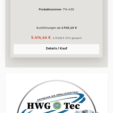
Produktnummer:
714.430
Ausführungen ab
4.945,60 €
Verkaufspreis:
Regulärer Preis:
5.414,64 €
6.153,00 €
(12% gespart)
Details / Kauf