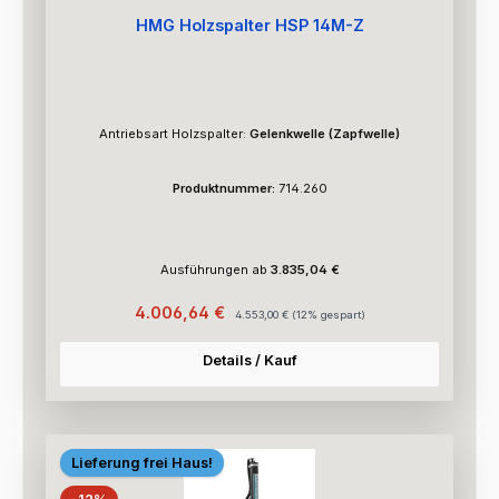
HMG Holzspalter HSP 14M-Z
Antriebsart Holzspalter:
Gelenkwelle (Zapfwelle)
Produktnummer:
714.260
Ausführungen ab
3.835,04 €
Verkaufspreis:
Regulärer Preis:
4.006,64 €
4.553,00 €
(12% gespart)
Details / Kauf
Lieferung frei Haus!
Rabatt