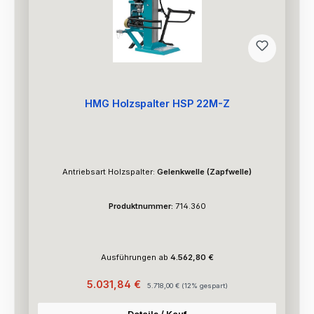
HMG Holzspalter HSP 22M-Z
Antriebsart Holzspalter:
Gelenkwelle (Zapfwelle)
Produktnummer:
714.360
Ausführungen ab
4.562,80 €
Verkaufspreis:
Regulärer Preis:
5.031,84 €
5.718,00 €
(12% gespart)