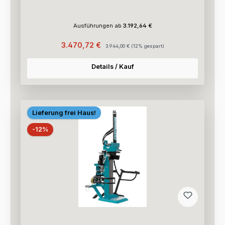
Ausführungen ab
3.192,64 €
Verkaufspreis:
Regulärer Preis:
3.470,72 €
3.944,00 €
(12% gespart)
Details / Kauf
Lieferung frei Haus!
Rabatt
-12%