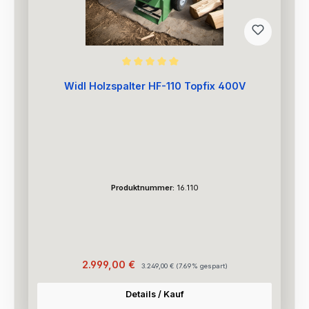
Durchschnittliche Bewertung von 5 von 5 Sternen
Widl Holzspalter HF-110 Topfix 400V
Produktnummer:
16.110
Verkaufspreis:
Regulärer Preis:
2.999,00 €
3.249,00 €
(7.69% gespart)
Details / Kauf