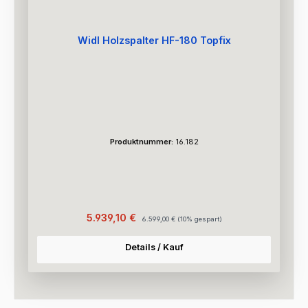
Widl Holzspalter HF-180 Topfix
Produktnummer:
16.182
Verkaufspreis:
Regulärer Preis:
5.939,10 €
6.599,00 €
(10% gespart)
Details / Kauf