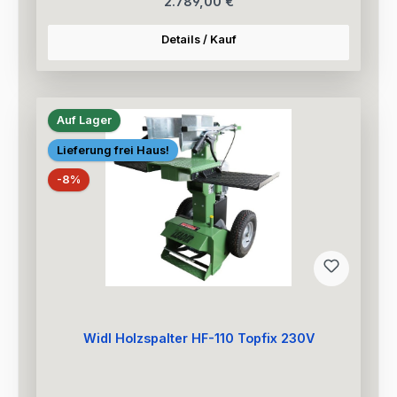
Regulärer Preis:
2.789,00 €
Details / Kauf
Auf Lager
Lieferung frei Haus!
Rabatt
-8%
Widl Holzspalter HF-110 Topfix 230V