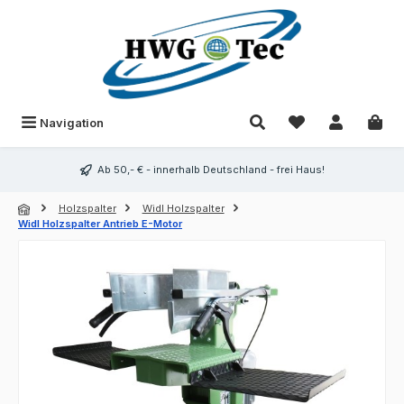
Zum Hauptinhalt springen
Du hast 0 Produk
Navigation
Ab 50,- € - innerhalb Deutschland - frei Haus!
Holzspalter
Widl Holzspalter
Widl Holzspalter Antrieb E-Motor