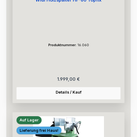
Produktnummer:
16.060
Regulärer Preis:
1.999,00 €
Details / Kauf
Auf Lager
Lieferung frei Haus!